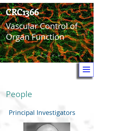
CRC1366
Vas­cular Control of
Organ Function
People
Principal Investigators